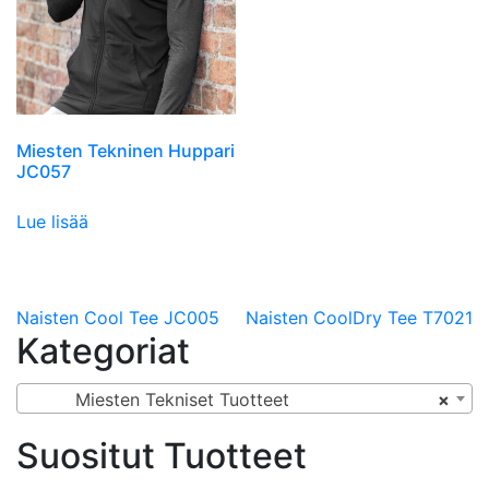
Miesten Tekninen Huppari
JC057
Lue lisää
Artikkelien
Naisten Cool Tee JC005
Naisten CoolDry Tee T7021
Kategoriat
selaus
Miesten Tekniset Tuotteet
×
Suositut Tuotteet